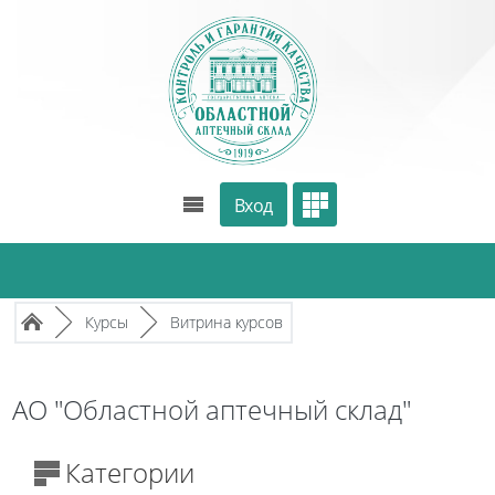
Перейти к основному содержанию
Вход
Путь к странице
/
/
►
Курсы
►
Витрина курсов
АО "Областной аптечный склад"
Категории