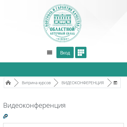
Перейти к основному содержанию
Вход
Путь к странице
/
/
/
►
Витрина курсов
►
ВИДЕОКОНФЕРЕНЦИЯ
►
Видеоконференция